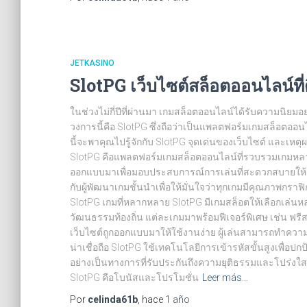
JETKASINO
SlotPG เว็บไซต์สล็อตออนไลน์ที่ดี
ในช่วงไม่กี่ปีที่ผ่านมา เกมสล็อตออนไลน์ได้รับความนิยมอย่
วงการนี้คือ SlotPG ซึ่งถือว่าเป็นแพลตฟอร์มเกมสล็อตออ
นี้จะพาคุณไปรู้จักกับ SlotPG จุดเด่นของเว็บไซต์ และเหตุผ
SlotPG คือแพลตฟอร์มเกมสล็อตออนไลน์ที่รวบรวมเกมหลากหล
ออกแบบมาเพื่อมอบประสบการณ์การเล่นที่สะดวกสบายให้กับผู
กับผู้พัฒนาเกมชั้นนำเพื่อให้มั่นใจว่าทุกเกมมีคุณภาพกราฟิ
SlotPG เกมที่หลากหลาย SlotPG มีเกมสล็อตให้เลือกเล่นห
วัฒนธรรมท้องถิ่น แต่ละเกมมาพร้อมฟีเจอร์พิเศษ เช่น ฟรี
เว็บไซต์ถูกออกแบบมาให้ใช้งานง่าย ผู้เล่นสามารถทำควา
น่าเชื่อถือ SlotPG ใช้เทคโนโลยีการเข้ารหัสขั้นสูงเพื่อป
อย่างเป็นทางการที่รับประกันถึงความยุติธรรมและโปร่งใ
SlotPG คือโบนัสและโปรโมชั่น
Leer más…
Por
celinda61b
, hace
1 año