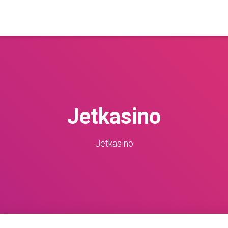
Jetkasino
Jetkasino