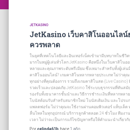
JETKASINO
JetKasino เว็บคาสิโนออนไลน์ย
ควรพลาด
ในยุคที่เทคโนโลยีและอินเทอร์เน็ตเข้ามามีบทบาทในชีวิ
มากในหมู่ผู้เล่นทั่วโลก JetKasino คือหนึ่งในเว็บคาสิโน
หลายและคุณภาพระดับพรีเมียม ซึ่งเหมาะสำหรับทั้งผู้เล่น
คาสิโนออนไลน์? เกมคาสิโนหลากหลายประเภท ไม่ว่าคุณจะเ
ทุกอย่างที่คุณต้องการ รวมถึงเกมคาสิโนสด (Live Casino)
รวดเร็วและปลอดภัย JetKasino ใช้ระบบธุรกรรมที่ทันสมัย
รองรับทั้งธนาคารชั้นนำและวิธีการชำระเงินที่หลากหลาย 
โบนัสต้อนรับสำหรับสมาชิกใหม่ โบนัสเติมเงิน และโปรแก
แพลตฟอร์ม ไม่ว่าคุณจะใช้งานผ่านคอมพิวเตอร์ แท็บเล็ต
ลื่นไหลในทุกอุปกรณ์ บริการลูกค้าตลอด 24 ชั่วโมง ทีมงา
เวลา ไม่ว่าจะเป็นการแก้ไขปัญหาหรือให้คำแนะนำเกี่ยวกั
Por
celinda61b
, hace
1 año