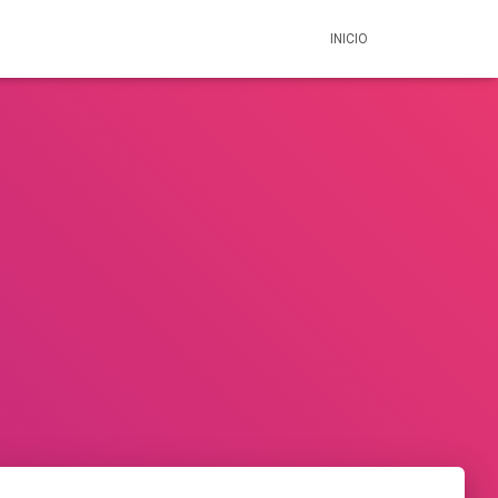
INICIO