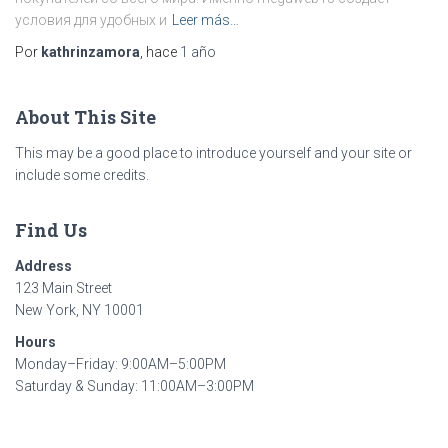
условия для удобных и
Leer más…
Por
kathrinzamora
, hace
1 año
About This Site
This may be a good place to introduce yourself and your site or
include some credits.
Find Us
Address
123 Main Street
New York, NY 10001
Hours
Monday–Friday: 9:00AM–5:00PM
Saturday & Sunday: 11:00AM–3:00PM