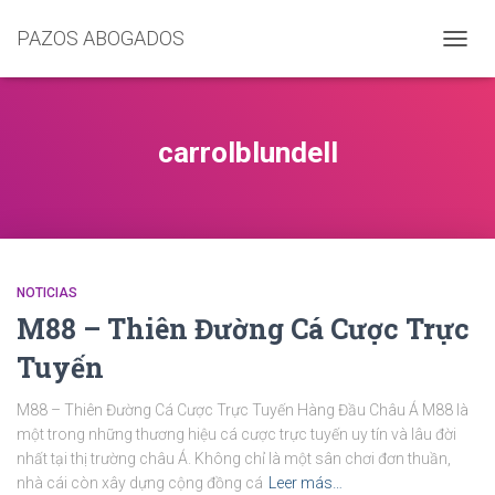
PAZOS ABOGADOS
CAMB
MODO
DE
NAVEG
carrolblundell
NOTICIAS
M88 – Thiên Đường Cá Cược Trực
Tuyến
M88 – Thiên Đường Cá Cược Trực Tuyến Hàng Đầu Châu Á M88 là
một trong những thương hiệu cá cược trực tuyến uy tín và lâu đời
nhất tại thị trường châu Á. Không chỉ là một sân chơi đơn thuần,
nhà cái còn xây dựng cộng đồng cá
Leer más…