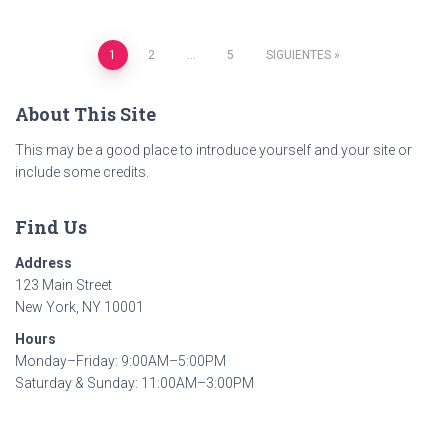
1
2
…
5
SIGUIENTES
Paginación
About This Site
de
This may be a good place to introduce yourself and your site or
entradas
include some credits.
Find Us
Address
123 Main Street
New York, NY 10001
Hours
Monday–Friday: 9:00AM–5:00PM
Saturday & Sunday: 11:00AM–3:00PM