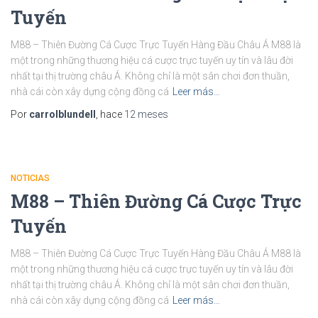
Tuyến
M88 – Thiên Đường Cá Cược Trực Tuyến Hàng Đầu Châu Á M88 là
một trong những thương hiệu cá cược trực tuyến uy tín và lâu đời
nhất tại thị trường châu Á. Không chỉ là một sân chơi đơn thuần,
nhà cái còn xây dựng cộng đồng cá
Leer más…
Por
carrolblundell
, hace
12 meses
NOTICIAS
M88 – Thiên Đường Cá Cược Trực
Tuyến
M88 – Thiên Đường Cá Cược Trực Tuyến Hàng Đầu Châu Á M88 là
một trong những thương hiệu cá cược trực tuyến uy tín và lâu đời
nhất tại thị trường châu Á. Không chỉ là một sân chơi đơn thuần,
nhà cái còn xây dựng cộng đồng cá
Leer más…