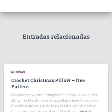
Entradas relacionadas
NOTICIAS
Crochet Christmas Pillow – free
Pattern
I absolutely love crocheting for Christmas. You can see
all my free Christmas crochet patterns here. As soon as
December arrives, I get to bring out my box of crochet
Christmas decorations like my Christmas
Leer más…