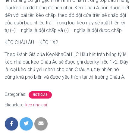
nên chẳng có gì ngạc nhiên khi nó nằm trong top đầu những
Ó
N
loại kèo cá độ bóng đá nên chơi. Kèo Châu Á còn được biết
đến với cái tên kèo chấp, theo đó đội cửa trên sẽ chấp đội
cửa dưới bao nhiêu trái. Trong loại kèo này sẽ xuất hiện ký
tự (+) – nghĩa là đội chấp và (-) – nghĩa là đội được chấp.
KÈO CHÂU ÂU – KÈO 1X2
Theo Đánh Giá của KeoNhaCai LLC Hầu hết trên bảng tỷ lệ
kèo nhà cái, kèo Châu Âu sẽ được ghi dưới ký hiệu 1×2. Đây
là loại kèo chủ yếu dành cho dân Châu Âu, tuy nhiên nó
cũng khá phổ biến và được yêu thích tại thị trường Châu Á.
Categorías:
NOTICIAS
Etiquetas:
keo nha cai