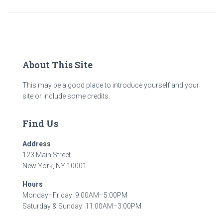
About This Site
This may be a good place to introduce yourself and your
site or include some credits.
Find Us
Address
123 Main Street
New York, NY 10001
Hours
Monday–Friday: 9:00AM–5:00PM
Saturday & Sunday: 11:00AM–3:00PM