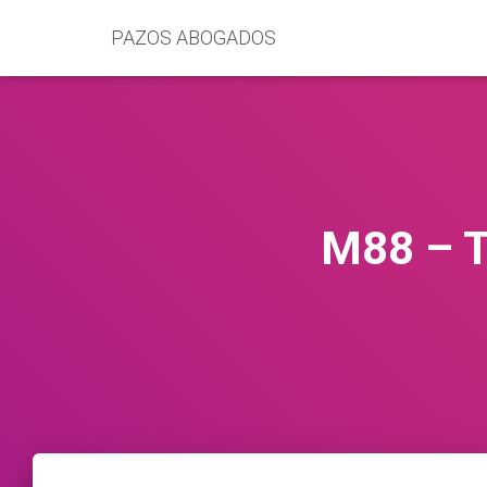
PAZOS ABOGADOS
M88 – T