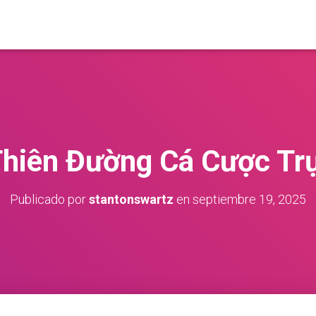
hiên Đường Cá Cược Tr
Publicado por
stantonswartz
en
septiembre 19, 2025