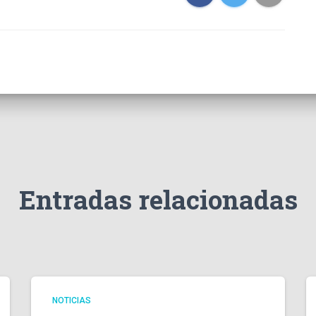
Entradas relacionadas
NOTICIAS