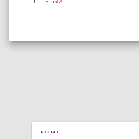
Etiquetas:
m88
NOTICIAS