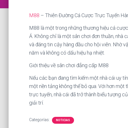
M88
– Thiên Đường Cá Cược Trực Tuyến Hà
M88 là một trong những thương hiệu cá cược tr
Á. Không chỉ là một sân chơi đơn thuần, nhà
và đáng tin cậy hàng đầu cho hội viên. Nhờ vậ
năm và không có dấu hiệu hạ nhiệt.
Giới thiệu về sân chơi đẳng cấp M88
Nếu các bạn đang tìm kiếm một nhà cái uy tín, 
một nền tảng không thể bỏ qua. Với hơn một t
trực tuyến, nhà cái đã trở thành biểu tượng 
giải trí.
Categorías:
NOTICIAS