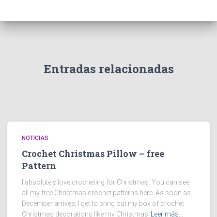
Entradas relacionadas
NOTICIAS
Crochet Christmas Pillow – free
Pattern
I absolutely love crocheting for Christmas. You can see
all my free Christmas crochet patterns here. As soon as
December arrives, I get to bring out my box of crochet
Christmas decorations like my Christmas
Leer más…