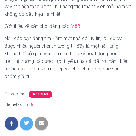
Ó
vậy mà nền tảng đã thu hút hàng triệu thành viên mỗi năm và
N
không có dấu hiệu hạ nhiệt.
Giới thiệu về sân chơi đẳng cấp
M88
Nếu các bạn đang tìm kiếm một nhà cái uy tín, lâu đời và
được nhiều người chơi tin tưởng thì đây là một nền tảng
không thể bỏ qua. Với hơn một thập kỷ hoạt động bôn ba
trên thị trường cá cược trực tuyến, nhà cái đã trở thành biểu
tượng của sự chuyên nghiệp và chỉn chu trong các sản
phẩm giải trí.
Categorías:
NOTICIAS
Etiquetas:
m88