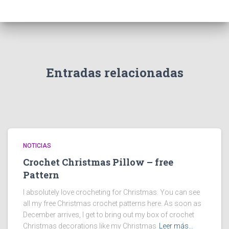
Entradas relacionadas
NOTICIAS
Crochet Christmas Pillow – free
Pattern
I absolutely love crocheting for Christmas. You can see
all my free Christmas crochet patterns here. As soon as
December arrives, I get to bring out my box of crochet
Christmas decorations like my Christmas
Leer más…