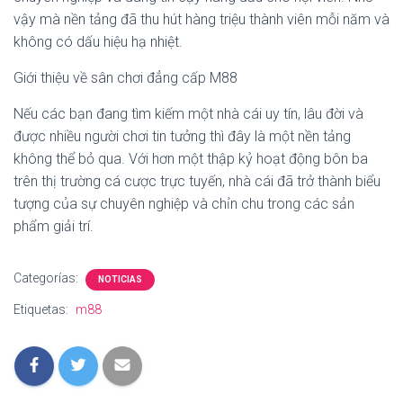
Ó
vậy mà nền tảng đã thu hút hàng triệu thành viên mỗi năm và
N
không có dấu hiệu hạ nhiệt.
Giới thiệu về sân chơi đẳng cấp M88
Nếu các bạn đang tìm kiếm một nhà cái uy tín, lâu đời và
được nhiều người chơi tin tưởng thì đây là một nền tảng
không thể bỏ qua. Với hơn một thập kỷ hoạt động bôn ba
trên thị trường cá cược trực tuyến, nhà cái đã trở thành biểu
tượng của sự chuyên nghiệp và chỉn chu trong các sản
phẩm giải trí.
Categorías:
NOTICIAS
Etiquetas:
m88