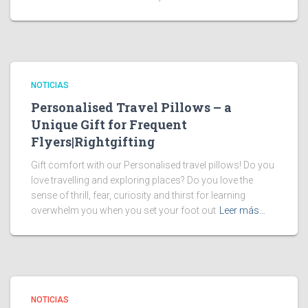
NOTICIAS
Personalised Travel Pillows – a
Unique Gift for Frequent
Flyers|Rightgifting
Gift comfort with our Personalised travel pillows! Do you
love travelling and exploring places? Do you love the
sense of thrill, fear, curiosity and thirst for learning
overwhelm you when you set your foot out
Leer más…
NOTICIAS