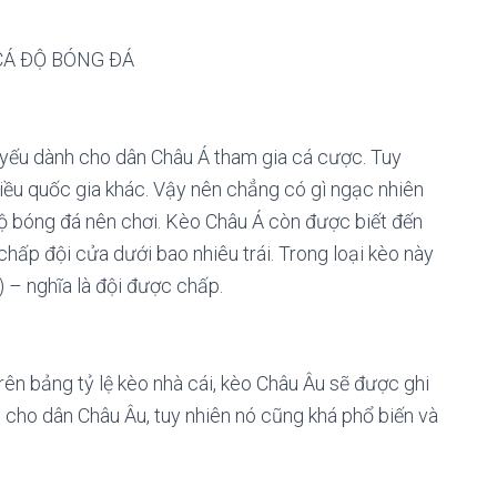
CÁ ĐỘ BÓNG ĐÁ
ủ yếu dành cho dân Châu Á tham gia cá cược. Tuy
hiều quốc gia khác. Vậy nên chẳng có gì ngạc nhiên
độ bóng đá nên chơi. Kèo Châu Á còn được biết đến
chấp đội cửa dưới bao nhiêu trái. Trong loại kèo này
-) – nghĩa là đội được chấp.
ên bảng tỷ lệ kèo nhà cái, kèo Châu Âu sẽ được ghi
h cho dân Châu Âu, tuy nhiên nó cũng khá phổ biến và