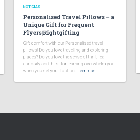
NOTICIAS
Personalised Travel Pillows – a
Unique Gift for Frequent
Flyers|Rightgifting
Gift comfort with our Personalised travel
pillows! Do you love travelling and exploring
places? Do you love the sense of thrill, fear,
curiosity and thirst for learning overwhelm you
when you set your foot out
Leer más…