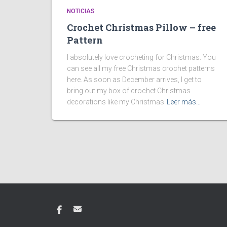
NOTICIAS
Crochet Christmas Pillow – free
Pattern
I absolutely love crocheting for Christmas. You
can see all my free Christmas crochet patterns
here. As soon as December arrives, I get to
bring out my box of crochet Christmas
decorations like my Christmas
Leer más…