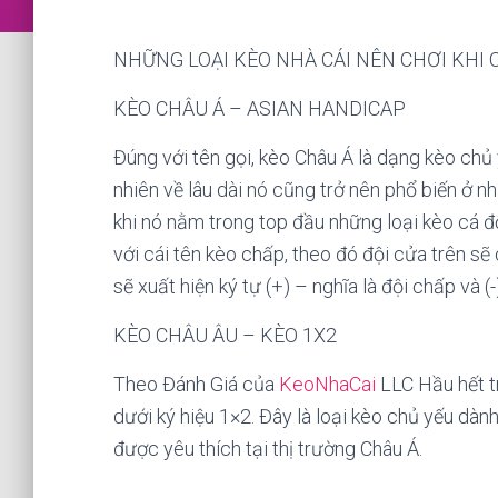
NHỮNG LOẠI KÈO NHÀ CÁI NÊN CHƠI KHI 
KÈO CHÂU Á – ASIAN HANDICAP
Đúng với tên gọi, kèo Châu Á là dạng kèo ch
nhiên về lâu dài nó cũng trở nên phổ biến ở n
khi nó nằm trong top đầu những loại kèo cá 
với cái tên kèo chấp, theo đó đội cửa trên sẽ 
sẽ xuất hiện ký tự (+) – nghĩa là đội chấp và (
KÈO CHÂU ÂU – KÈO 1X2
Theo Đánh Giá của
KeoNhaCai
LLC Hầu hết tr
dưới ký hiệu 1×2. Đây là loại kèo chủ yếu dàn
được yêu thích tại thị trường Châu Á.