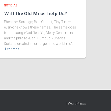
NOTICIAS
Will the Old Miser help Us?
Ebenezer Scrooge, Bob Crachit, Tiny Tim —
everyone knows these names. The same goes
for the song «God Rest Ye, Merry Gentlemen»
and the phrase «Bah! Humbug!» Charles
Dickens created an unforgettable world in «A
Leer más…
|
WordPress