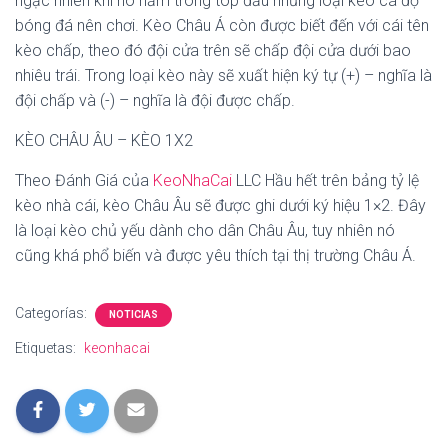
ngạc nhiên khi nó nằm trong top đầu những loại kèo cá độ
Ó
N
bóng đá nên chơi. Kèo Châu Á còn được biết đến với cái tên
kèo chấp, theo đó đội cửa trên sẽ chấp đội cửa dưới bao
nhiêu trái. Trong loại kèo này sẽ xuất hiện ký tự (+) – nghĩa là
đội chấp và (-) – nghĩa là đội được chấp.
KÈO CHÂU ÂU – KÈO 1X2
Theo Đánh Giá của
KeoNhaCai
LLC Hầu hết trên bảng tỷ lệ
kèo nhà cái, kèo Châu Âu sẽ được ghi dưới ký hiệu 1×2. Đây
là loại kèo chủ yếu dành cho dân Châu Âu, tuy nhiên nó
cũng khá phổ biến và được yêu thích tại thị trường Châu Á.
Categorías:
NOTICIAS
Etiquetas:
keonhacai