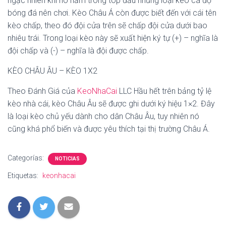
ngạc nhiên khi nó nằm trong top đầu những loại kèo cá độ
Ó
N
bóng đá nên chơi. Kèo Châu Á còn được biết đến với cái tên
kèo chấp, theo đó đội cửa trên sẽ chấp đội cửa dưới bao
nhiêu trái. Trong loại kèo này sẽ xuất hiện ký tự (+) – nghĩa là
đội chấp và (-) – nghĩa là đội được chấp.
KÈO CHÂU ÂU – KÈO 1X2
Theo Đánh Giá của
KeoNhaCai
LLC Hầu hết trên bảng tỷ lệ
kèo nhà cái, kèo Châu Âu sẽ được ghi dưới ký hiệu 1×2. Đây
là loại kèo chủ yếu dành cho dân Châu Âu, tuy nhiên nó
cũng khá phổ biến và được yêu thích tại thị trường Châu Á.
Categorías:
NOTICIAS
Etiquetas:
keonhacai