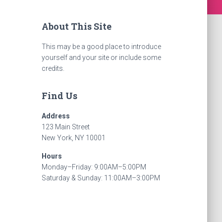
About This Site
This may be a good place to introduce
yourself and your site or include some
credits.
Find Us
Address
123 Main Street
New York, NY 10001
Hours
Monday–Friday: 9:00AM–5:00PM
Saturday & Sunday: 11:00AM–3:00PM