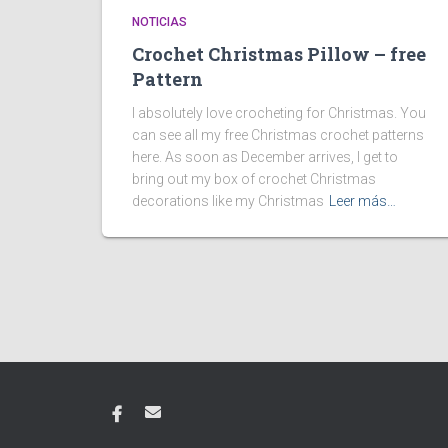
NOTICIAS
Crochet Christmas Pillow – free
Pattern
I absolutely love crocheting for Christmas. You
can see all my free Christmas crochet patterns
here. As soon as December arrives, I get to
bring out my box of crochet Christmas
decorations like my Christmas
Leer más…