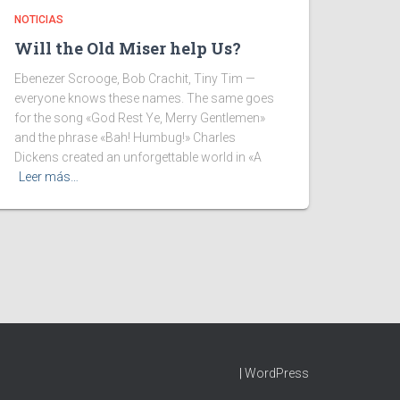
NOTICIAS
Will the Old Miser help Us?
Ebenezer Scrooge, Bob Crachit, Tiny Tim —
everyone knows these names. The same goes
for the song «God Rest Ye, Merry Gentlemen»
and the phrase «Bah! Humbug!» Charles
Dickens created an unforgettable world in «A
Leer más…
|
WordPress