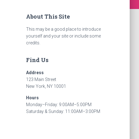
About This Site
This may be a good place to introduce
yourself and your site or include some
credits.
Find Us
Address
123 Main Street
New York, NY 10001
Hours
Monday–Friday: 9:00AM–5:00PM
Saturday & Sunday: 11:00AM–3:00PM