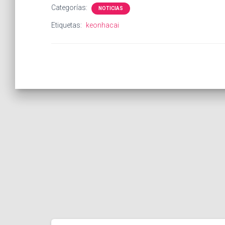
Categorías:
NOTICIAS
Etiquetas:
keonhacai