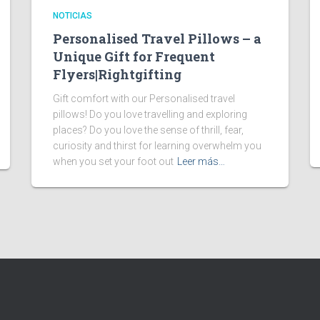
NOTICIAS
Personalised Travel Pillows – a
Unique Gift for Frequent
Flyers|Rightgifting
Gift comfort with our Personalised travel
pillows! Do you love travelling and exploring
places? Do you love the sense of thrill, fear,
curiosity and thirst for learning overwhelm you
when you set your foot out
Leer más…