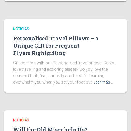
NOTICIAS
Personalised Travel Pillows – a
Unique Gift for Frequent
Flyers|Rightgifting
Gift comfort with our Personalised travel pillows! Do you
love travelling and exploring places? Do you love the
sense of thrill, fear, curiosity and thirst for learning
overwhelm you when you set your foot out
Leer más…
NOTICIAS
Will the Old Miser help Us?