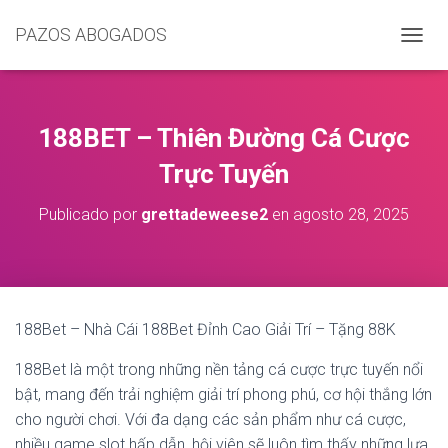
PAZOS ABOGADOS
C
A
M
B
I
188BET – Thiên Đường Cá Cược
A
R
Trực Tuyến
M
O
Publicado por
grettadeweese2
en
agosto 28, 2025
D
O
D
E
N
A
188Bet – Nhà Cái 188Bet Đỉnh Cao Giải Trí – Tặng 88K
V
E
188Bet là một trong những nền tảng cá cược trực tuyến nổi
G
bật, mang đến trải nghiệm giải trí phong phú, cơ hội thắng lớn
A
C
cho người chơi. Với đa dạng các sản phẩm như cá cược,
I
nhiều game slot hấp dẫn, hội viên sẽ luôn tìm thấy những lựa