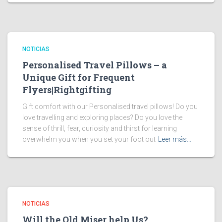
NOTICIAS
Personalised Travel Pillows – a
Unique Gift for Frequent
Flyers|Rightgifting
Gift comfort with our Personalised travel pillows! Do you
love travelling and exploring places? Do you love the
sense of thrill, fear, curiosity and thirst for learning
overwhelm you when you set your foot out
Leer más…
NOTICIAS
Will the Old Miser help Us?