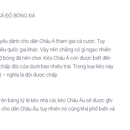
CÁ ĐỘ BÓNG ĐÁ
ủ yếu dành cho dân Châu Á tham gia cá cược. Tuy
hiều quốc gia khác. Vậy nên chẳng có gì ngạc nhiên
độ bóng đá nên chơi. Kèo Châu Á còn được biết đến
chấp đội cửa dưới bao nhiêu trái. Trong loại kèo này
-) – nghĩa là đội được chấp.
ên bảng tỷ lệ kèo nhà cái, kèo Châu Âu sẽ được ghi
h cho dân Châu Âu, tuy nhiên nó cũng khá phổ biến và