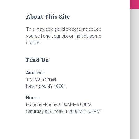
About This Site
This may be a good place to introduce
yourself and your site or include some
credits.
Find Us
Address
123 Main Street
New York, NY 10001
Hours
Monday–Friday: 9:00AM–5:00PM
Saturday & Sunday: 11:00AM–3:00PM