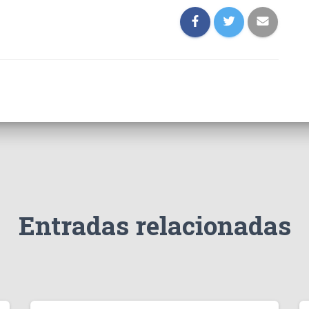
Entradas relacionadas