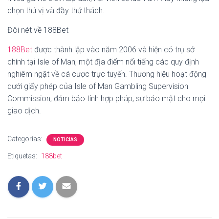
Ó
chọn thú vị và đầy thử thách.
N
Đôi nét về 188Bet
188Bet
được thành lập vào năm 2006 và hiện có trụ sở
chính tại Isle of Man, một địa điểm nổi tiếng các quy định
nghiêm ngặt về cá cược trực tuyến. Thương hiệu hoạt động
dưới giấy phép của Isle of Man Gambling Supervision
Commission, đảm bảo tính hợp pháp, sự bảo mật cho mọi
giao dịch.
Categorías:
NOTICIAS
Etiquetas:
188bet