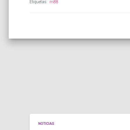
Etiquetas:
m88
NOTICIAS