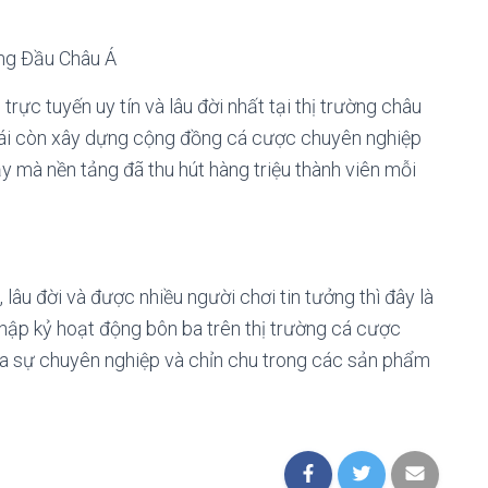
ng Đầu Châu Á
ực tuyến uy tín và lâu đời nhất tại thị trường châu
 cái còn xây dựng cộng đồng cá cược chuyên nghiệp
y mà nền tảng đã thu hút hàng triệu thành viên mỗi
lâu đời và được nhiều người chơi tin tưởng thì đây là
hập kỷ hoạt động bôn ba trên thị trường cá cược
của sự chuyên nghiệp và chỉn chu trong các sản phẩm