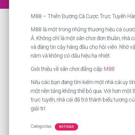
M88 – Thiên Đường Cá Cược Trực Tuyến Hà
M88 là một trong những thương hiệu cá cược tr
Á. Không chỉ là một sân chơi đơn thuần, nhà
và đáng tin cậy hàng đầu cho hội viên. Nhờ vậ
năm và không có dấu hiệu hạ nhiệt.
Giới thiệu về sân chơi đẳng cấp
M88
Nếu các bạn đang tìm kiếm một nhà cái uy tín, 
một nền tảng không thể bỏ qua. Với hơn một t
trực tuyến, nhà cái đã trở thành biểu tượng 
giải trí.
Categorías:
NOTICIAS