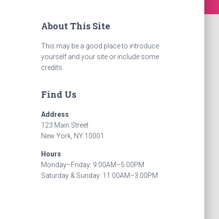
About This Site
This may be a good place to introduce
yourself and your site or include some
credits.
Find Us
Address
123 Main Street
New York, NY 10001
Hours
Monday–Friday: 9:00AM–5:00PM
Saturday & Sunday: 11:00AM–3:00PM