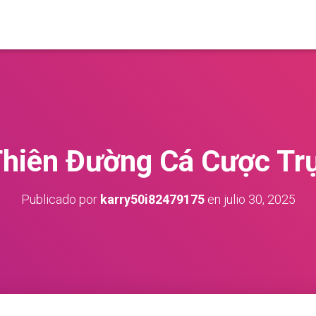
hiên Đường Cá Cược Tr
Publicado por
karry50i82479175
en
julio 30, 2025