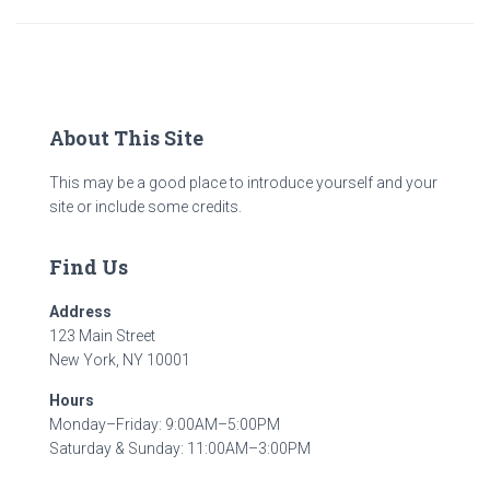
About This Site
This may be a good place to introduce yourself and your
site or include some credits.
Find Us
Address
123 Main Street
New York, NY 10001
Hours
Monday–Friday: 9:00AM–5:00PM
Saturday & Sunday: 11:00AM–3:00PM