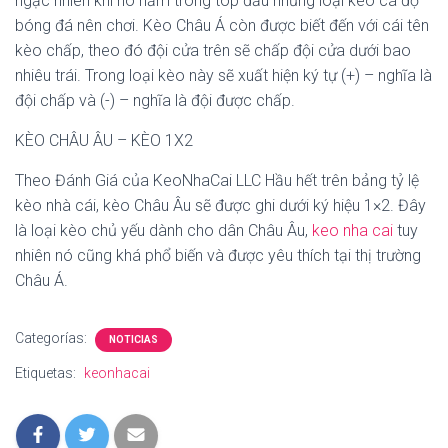
ngạc nhiên khi nó nằm trong top đầu những loại kèo cá độ
Ó
N
bóng đá nên chơi. Kèo Châu Á còn được biết đến với cái tên
kèo chấp, theo đó đội cửa trên sẽ chấp đội cửa dưới bao
nhiêu trái. Trong loại kèo này sẽ xuất hiện ký tự (+) – nghĩa là
đội chấp và (-) – nghĩa là đội được chấp.
KÈO CHÂU ÂU – KÈO 1X2
Theo Đánh Giá của KeoNhaCai LLC Hầu hết trên bảng tỷ lệ
kèo nhà cái, kèo Châu Âu sẽ được ghi dưới ký hiệu 1×2. Đây
là loại kèo chủ yếu dành cho dân Châu Âu,
keo nha cai
tuy
nhiên nó cũng khá phổ biến và được yêu thích tại thị trường
Châu Á.
Categorías:
NOTICIAS
Etiquetas:
keonhacai