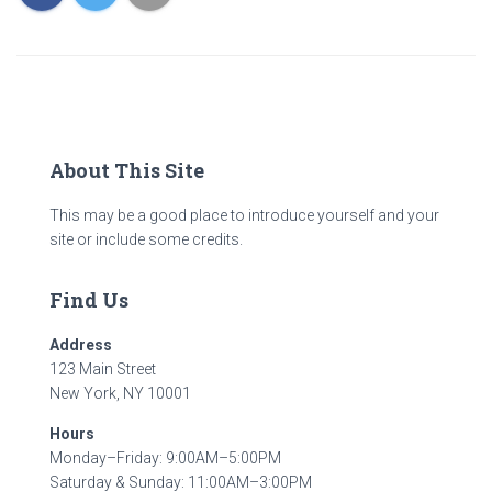
About This Site
This may be a good place to introduce yourself and your
site or include some credits.
Find Us
Address
123 Main Street
New York, NY 10001
Hours
Monday–Friday: 9:00AM–5:00PM
Saturday & Sunday: 11:00AM–3:00PM