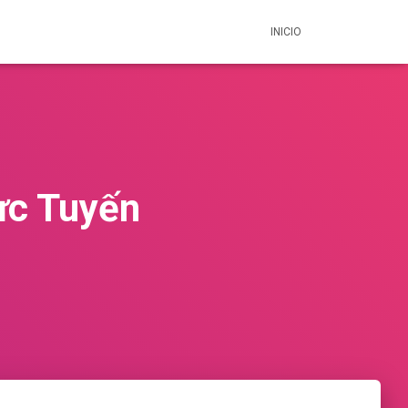
INICIO
ực Tuyến