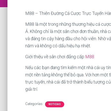
M88 – Thiên Đường Cá Cược Trực Tuyến Hà
M88 là một trong những thương hiệu cá cược tr
Á. Không chỉ là một sân chơi đơn thuần, nhà
và đáng tin cậy hàng đầu cho hội viên. Nhờ vậ
năm và không có dấu hiệu hạ nhiệt.
Giới thiệu về sân chơi đẳng cấp
M88
Nếu các bạn đang tìm kiếm một nhà cái uy tín, 
một nền tảng không thể bỏ qua. Với hơn một t
trực tuyến, nhà cái đã trở thành biểu tượng 
giải trí.
Categorías:
NOTICIAS