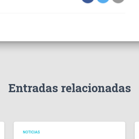
Entradas relacionadas
NOTICIAS