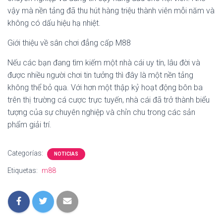
Ó
vậy mà nền tảng đã thu hút hàng triệu thành viên mỗi năm và
N
không có dấu hiệu hạ nhiệt.
Giới thiệu về sân chơi đẳng cấp M88
Nếu các bạn đang tìm kiếm một nhà cái uy tín, lâu đời và
được nhiều người chơi tin tưởng thì đây là một nền tảng
không thể bỏ qua. Với hơn một thập kỷ hoạt động bôn ba
trên thị trường cá cược trực tuyến, nhà cái đã trở thành biểu
tượng của sự chuyên nghiệp và chỉn chu trong các sản
phẩm giải trí.
Categorías:
NOTICIAS
Etiquetas:
m88