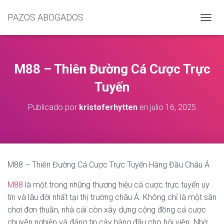
PAZOS ABOGADOS
C
A
M
B
I
M88 – Thiên Đường Cá Cược Trực
A
R
Tuyến
M
O
Publicado por
kristoferhytten
en
julio 16, 2025
D
O
D
E
N
A
M88 – Thiên Đường Cá Cược Trực Tuyến Hàng Đầu Châu Á
V
E
M88
là một trong những thương hiệu cá cược trực tuyến uy
G
tín và lâu đời nhất tại thị trường châu Á. Không chỉ là một sân
A
C
chơi đơn thuần, nhà cái còn xây dựng cộng đồng cá cược
I
chuyên nghiệp và đáng tin cậy hàng đầu cho hội viên. Nhờ